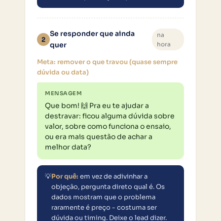
Se responder que ainda
na
2
quer
hora
Meta: remover o que travou (quase sempre
dúvida ou data)
MENSAGEM
Que bom! 🙌 Pra eu te ajudar a 
destravar: ficou alguma dúvida sobre 
valor, sobre como funciona o ensaio, 
ou era mais questão de achar a 
melhor data?
💡
Por quê:
em vez de adivinhar a
objeção, pergunta direto qual é. Os
dados mostram que o problema
raramente é preço - costuma ser
dúvida ou timing. Deixe o lead dizer.