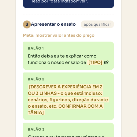
lead por "data indisponível".
Apresentar o ensaio
3
após qualificar
Meta: mostrar valor antes do preço
BALÃO 1
Então deixa eu te explicar como 
funciona o nosso ensaio de 
[TIPO]
 📸
BALÃO 2
[DESCREVER A EXPERIÊNCIA EM 2 
OU 3 LINHAS - o que está incluso: 
cenários, figurinos, direção durante 
o ensaio, etc. CONFIRMAR COM A 
TÂNIA]
BALÃO 3
Quer que eu te passe os valores e o 