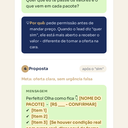
que vem em cada pacote?
💡
Por quê:
pede permissão antes de
mandar preço. Quando o lead diz "quer
sim", ele está mais aberto a receber o
valor - diferente de tomar a oferta na
cara.
Proposta
4
após o "sim"
Meta: oferta clara, sem urgência falsa
MENSAGEM
Perfeito! Olha como fica 👇
[NOME DO 
PACOTE]
 - 
[R$ ___ - CONFIRMAR]
✔ 
[item 1]
✔ 
[item 2]
✔ 
[item 3]
[Se houver condição real 