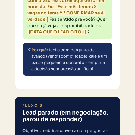
com prazo real, dizer aqui de forma 
honesta. Ex.: "Esse mês temos X 
vagas no tema Y." CONFIRMAR se é 
verdade.]
Faz sentido pra você? Quer 
que eu já veja a disponibilidade pra 
[DATA QUE O LEAD CITOU]
?
💡
Por quê:
fecha com pergunta de
avanço (ver disponibilidade), que é um
passo pequeno e concreto - empurra
a decisão sem pressão artificial.
FLUXO B
Lead parado (em negociação,
parou de responder)
Objetivo: reabrir a conversa com pergunta -