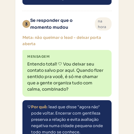
Se responder que o
na
3
momento mudou
hora
Meta: não queimar o lead - deixar porta
aberta
MENSAGEM
Entendo total! 🤍 Vou deixar seu 
contato salvo por aqui. Quando fizer 
sentido pra você, é só me chamar 
que a gente organiza tudo com 
calma, combinado?
💡
Por quê:
lead que disse "agora não"
pode voltar. Encerrar com gentileza
preserva a relação e evita avaliação
negativa numa cidade pequena onde
todo mundo se conhece.