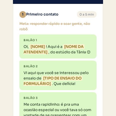
Primeiro contato
1
0 a 5 min
Meta: responder rápido e soar gente, não
robô
BALÃO 1
Oi, 
[NOME]
! Aqui é a 
[NOME DA 
ATENDENTE]
, do estúdio da Tânia 😊
BALÃO 2
Vi aqui que você se interessou pelo 
ensaio de 
[TIPO DE ENSAIO DO 
FORMULÁRIO]
. Que delícia!
BALÃO 3
Me conta rapidinho: é pra uma 
ocasião especial ou você tava só com 
vontade de se presentear com um 