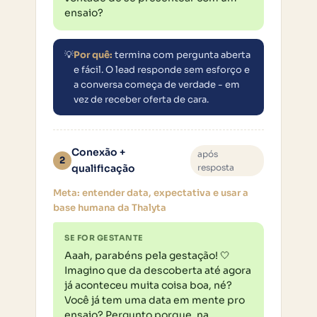
ensaio?
💡
Por quê:
termina com pergunta aberta
e fácil. O lead responde sem esforço e
a conversa começa de verdade - em
vez de receber oferta de cara.
Conexão +
após
2
qualificação
resposta
Meta: entender data, expectativa e usar a
base humana da Thalyta
SE FOR GESTANTE
Aaah, parabéns pela gestação! 🤍 
Imagino que da descoberta até agora 
já aconteceu muita coisa boa, né?
Você já tem uma data em mente pro 
ensaio? Pergunto porque, na 