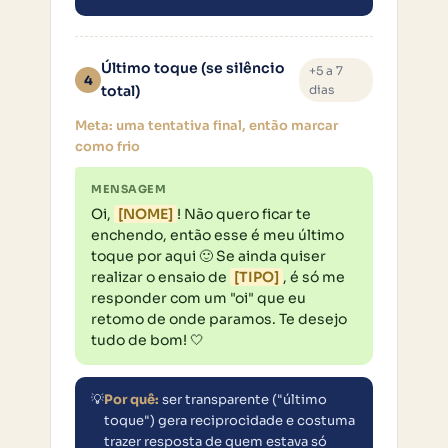
Último toque (se silêncio
+5 a 7
4
total)
dias
Meta: uma tentativa final, então marcar
como frio
MENSAGEM
Oi, 
[NOME]
! Não quero ficar te 
enchendo, então esse é meu último 
toque por aqui 🙂 Se ainda quiser 
realizar o ensaio de 
[TIPO]
, é só me 
responder com um "oi" que eu 
retomo de onde paramos. Te desejo 
tudo de bom! 🤍
💡
Por quê:
ser transparente ("último
toque") gera reciprocidade e costuma
trazer resposta de quem estava só