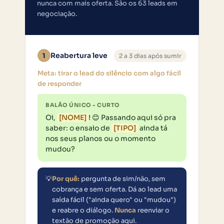
nunca com mais oferta. São os 63 leads em
negociação.
Reabertura leve
1
2 a 3 dias após sumir
Meta: tirar o lead do silêncio com algo fácil
de responder
BALÃO ÚNICO - CURTO
Oi, 
[NOME]
! 😊 Passando aqui só pra 
saber: o ensaio de 
[TIPO]
 ainda tá 
nos seus planos ou o momento 
mudou?
💡
Por quê:
pergunta de sim/não, sem
cobrança e sem oferta. Dá ao lead uma
saída fácil ("ainda quero" ou "mudou")
e reabre o diálogo.
Nunca
reenviar o
textão de promoção aqui.