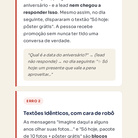
aniversário - e a lead
nem chegou a
responder isso
. Mesmo assim, no dia
seguinte, dispararam o textão "Só hoje:
pôster grátis". A pessoa recebe
promoção sem nunca ter tido uma
conversa de verdade.
"Qual é a data do aniversário?" → (lead
não responde) → no dia seguinte: "✨ Só
hoje: um presente que vale a pena
aproveitar..."
ERRO 2
Textões idênticos, com cara de robô
As mensagens "Imagine daqui a alguns
anos olhar suas fotos..." e "Só hoje, pacote
de 10 fotos + pôster grátis" são
blocos