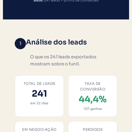
Base:
241 leads + prints de conversas
Análise dos leads
1
O que os 241 leads exportados
mostram sobre o funil.
TOTAL DE LEADS
TAXA DE
CONVERSÃO
241
44,4%
em 22 dias
107 ganhos
EM NEGOCIAÇÃO
PERDIDOS