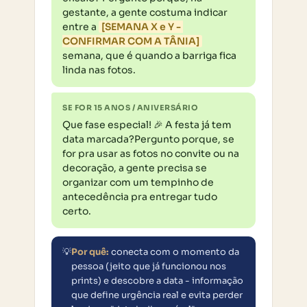
gestante, a gente costuma indicar 
entre a 
[SEMANA X e Y - 
CONFIRMAR COM A TÂNIA]
semana, que é quando a barriga fica 
linda nas fotos.
SE FOR 15 ANOS / ANIVERSÁRIO
Que fase especial! 🎉 A festa já tem 
data marcada?Pergunto porque, se 
for pra usar as fotos no convite ou na 
decoração, a gente precisa se 
organizar com um tempinho de 
antecedência pra entregar tudo 
certo.
💡
Por quê:
conecta com o momento da
pessoa (jeito que já funcionou nos
prints) e descobre a data - informação
que define urgência real e evita perder